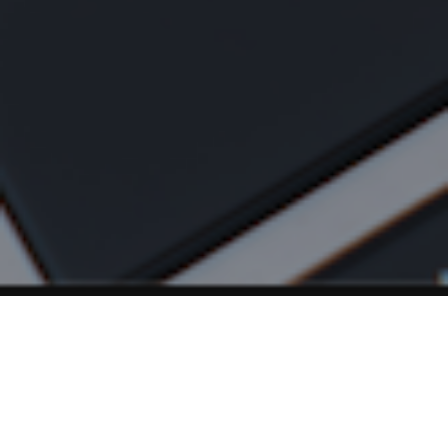
¿Qué es PiBi?